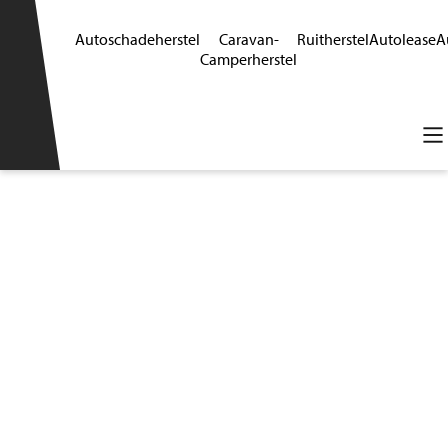
Autoschadeherstel
Caravan-
Ruitherstel
Autolease
A
Camperherstel