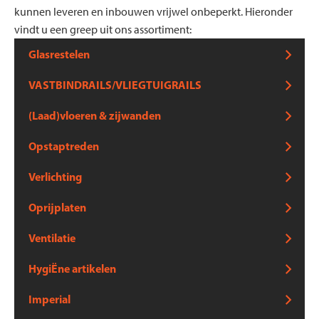
kunnen leveren en inbouwen vrijwel onbeperkt. Hieronder
vindt u een greep uit ons assortiment:
Glasrestelen
Glas- en binnenrestelen
VASTBINDRAILS/VLIEGTUIGRAILS
Ladingverzekering – vastbindrails/vliegtuigrails –
(Laad)vloeren & zijwanden
gereedschaphouders
Vloerlades
Opstaptreden
Achteropstaptreden
Verlichting
Verlichting
Oprijplaten
Laden en lossen – oprijplaten – oprijplateau
Ventilatie
Ventilatie
HygiËne artikelen
Hygiëne artikelen
Imperial