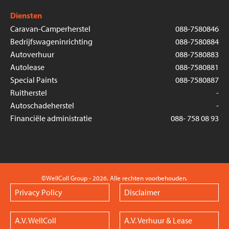
Diensten
Caravan-Camperherstel
088-7580846
Bedrijfswageninrichting
088-7580884
Autoverhuur
088-7580883
Autolease
088-7580881
Special Paints
088-7580887
Ruitherstel
-
Autoschadeherstel
-
Financiële administratie
088- 758 08 93
©WellColl Group - 2026. Alle rechten voorbehouden.
Privacy Policy
Disclaimer
A.V. WellColl
A.V. Verhuur & Lease