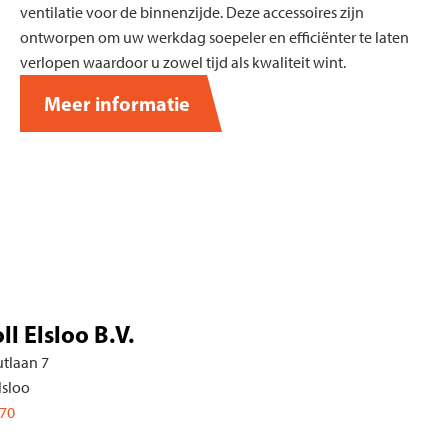
ventilatie voor de binnenzijde. Deze accessoires zijn
ontworpen om uw werkdag soepeler en efficiënter te laten
verlopen waardoor u zowel tijd als kwaliteit wint.
Meer informatie
lsloo B.V.
We
7
Bee
641
088
 17:30
Van