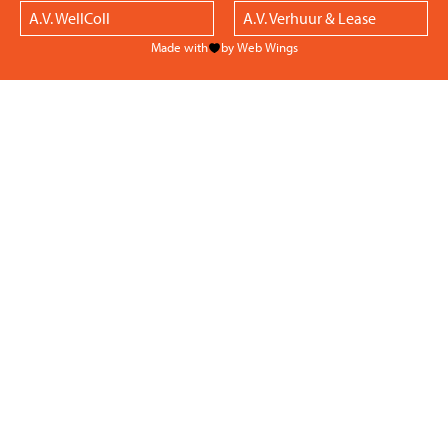
A.V. WellColl
A.V. Verhuur & Lease
Made with
by Web Wings