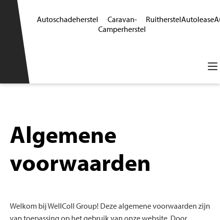
Autoschadeherstel
Caravan-
Ruitherstel
Autolease
A
Camperherstel
Algemene
voorwaarden
Welkom bij WellColl Group! Deze algemene voorwaarden zijn
van toepassing op het gebruik van onze website. Door