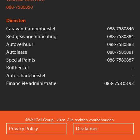
088-7580850
Diensten
Caravan-Camperherstel
088-7580846
Bedrijfswageninrichting
088-7580884
Autoverhuur
088-7580883
Autolease
088-7580881
Special Paints
088-7580887
Ruitherstel
-
Autoschadeherstel
-
Financiële administratie
088- 758 08 93
©WellColl Group - 2026. Alle rechten voorbehouden.
Privacy Policy
Disclaimer