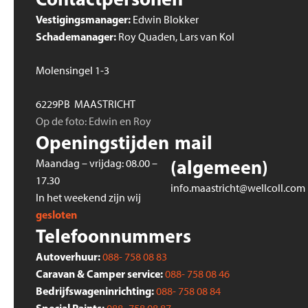
Vestigingsmanager:
Edwin Blokker
Schademanager:
Roy Quaden, Lars van Kol
Molensingel 1-3
6229PB MAASTRICHT
Op de foto: Edwin en Roy
Openingstijden
mail
(algemeen)
Maandag – vrijdag: 08.00 –
17.30
info.maastricht@wellcoll.com
In het weekend zijn wij
gesloten
Telefoonnummers
Autoverhuur:
088- 758 08 83
Caravan & Camper service:
088- 758 08 46
Bedrijfswageninrichting:
088- 758 08 84
Special Paints: