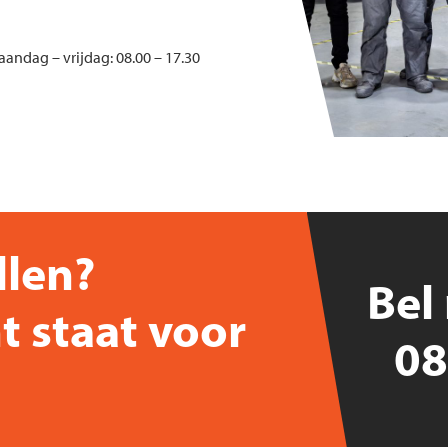
andag – vrijdag: 08.00 – 17.30
llen?
Bel
t staat voor
08