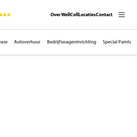
Over WellColl
Locaties
Contact
ease
Autoverhuur
Bedrijfswageninrichting
Special Paints