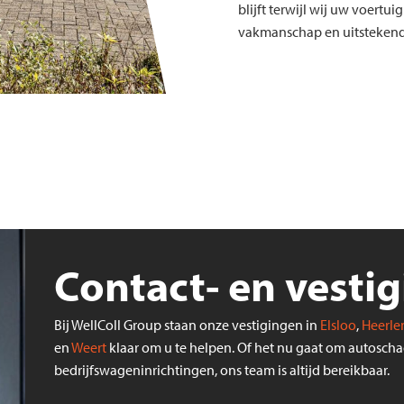
blijft terwijl wij uw voertui
vakmanschap en uitstekende
Contact- en vesti
Bij WellColl Group staan onze vestigingen in
Elsloo
,
Heerle
en
Weert
klaar om u te helpen. Of het nu gaat om autoscha
bedrijfswageninrichtingen, ons team is altijd bereikbaar.