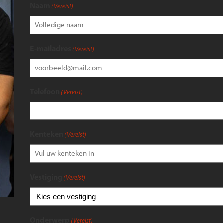
Naam
(Vereist)
E-mailadres
(Vereist)
Telefoon
(Vereist)
Kenteken
(Vereist)
Vestiging
(Vereist)
Onderwerp
(Vereist)