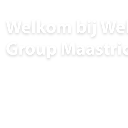
Welkom bij Wel
Group Maastri