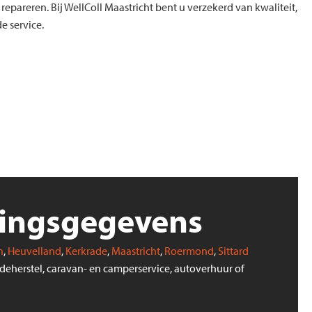
g repareren. Bij WellColl Maastricht bent u verzekerd van kwaliteit,
 service.
gingsgegevens
n
,
Heuvelland
,
Kerkrade
,
Maastricht
,
Roermond
,
Sittard
deherstel, caravan- en camperservice, autoverhuur of