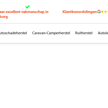
jaar excellent vakmanschap in
Klantbeoordelingen:
|
burg
utoschadeherstel
Caravan-Camperherstel
Ruitherstel
Autol