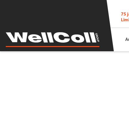
75 
Lim
A