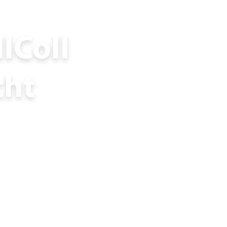
lColl
cht