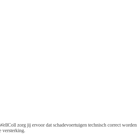
WellColl zorg jij ervoor dat schadevoertuigen technisch correct worde
e versterking.