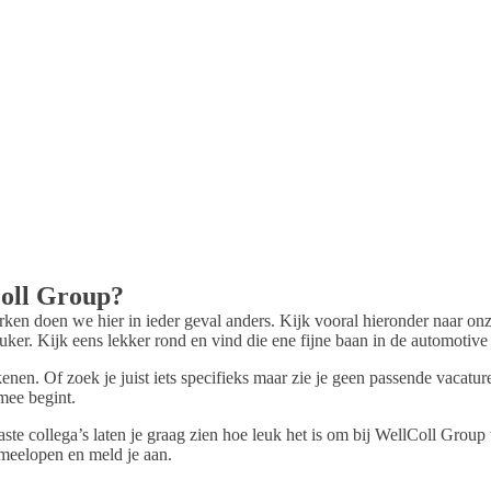
Coll Group?
rken doen we hier in ieder geval anders. Kijk vooral hieronder naar on
er. Kijk eens lekker rond en vind die ene fijne baan in de automotive
nen. Of zoek je juist iets specifieks maar zie je geen passende vacatu
 mee begint.
ste collega’s laten je graag zien hoe leuk het is om bij WellColl Group
 meelopen en meld je aan.