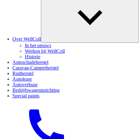
Over WellColl
In het nieuws
Werken bij WellColl
Historie
Autoschadeherstel
Caravan-Camperherstel
Ruitherstel
Autolease
Autoverhuur
Bedrijfswageninrichting
Special paints