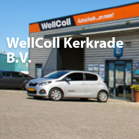
WellColl Kerkrade
B.V.