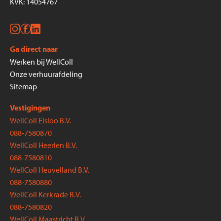
KVK: 14054767
Ga direct naar
Werken bij WellColl
Onze verhuurafdeling
Sitemap
Vestigingen
WellColl Elsloo B.V.
088-7580870
WellColl Heerlen B.V.
088-7580810
WellColl Heuvelland B.V.
088-7580880
WellColl Kerkrade B.V.
088-7580820
WellColl Maastricht B.V.