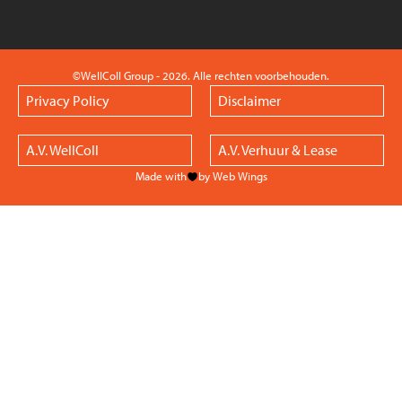
©WellColl Group - 2026. Alle rechten voorbehouden.
Privacy Policy
Disclaimer
A.V. WellColl
A.V. Verhuur & Lease
Made with
by Web Wings