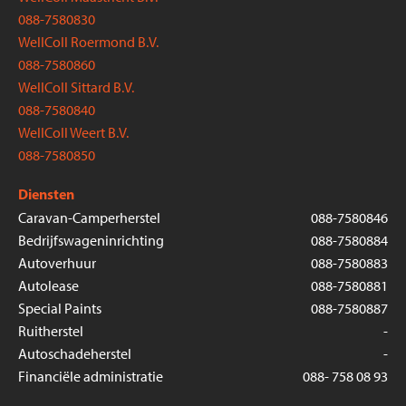
088-7580830
WellColl Roermond B.V.
088-7580860
WellColl Sittard B.V.
088-7580840
WellColl Weert B.V.
088-7580850
Diensten
Caravan-Camperherstel
088-7580846
Bedrijfswageninrichting
088-7580884
Autoverhuur
088-7580883
Autolease
088-7580881
Special Paints
088-7580887
Ruitherstel
-
Autoschadeherstel
-
Financiële administratie
088- 758 08 93