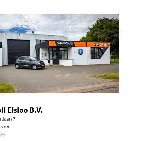
ll Elsloo B.V.
tlaan 7
lsloo
70