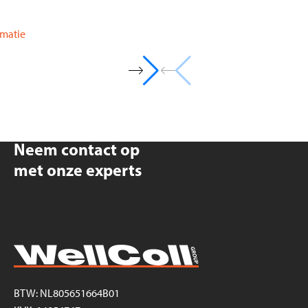
9:00 - 12:00
rmatie
Neem contact op
met onze experts
BTW: NL805651664B01