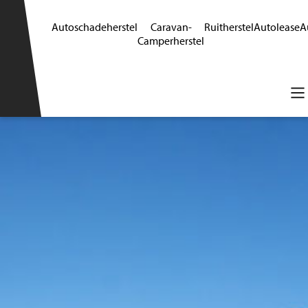
Autoschadeherstel
Caravan-
Ruitherstel
Autolease
A
Camperherstel