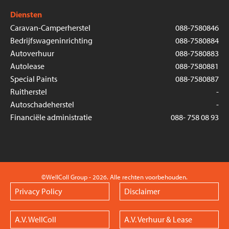
Diensten
Caravan-Camperherstel
088-7580846
Bedrijfswageninrichting
088-7580884
Autoverhuur
088-7580883
Autolease
088-7580881
Special Paints
088-7580887
Ruitherstel
-
Autoschadeherstel
-
Financiële administratie
088- 758 08 93
©WellColl Group - 2026. Alle rechten voorbehouden.
Privacy Policy
Disclaimer
A.V. WellColl
A.V. Verhuur & Lease