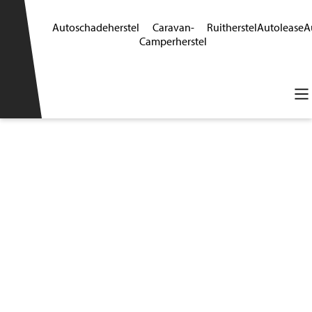
Autoschadeherstel
Caravan-
Ruitherstel
Autolease
A
Camperherstel