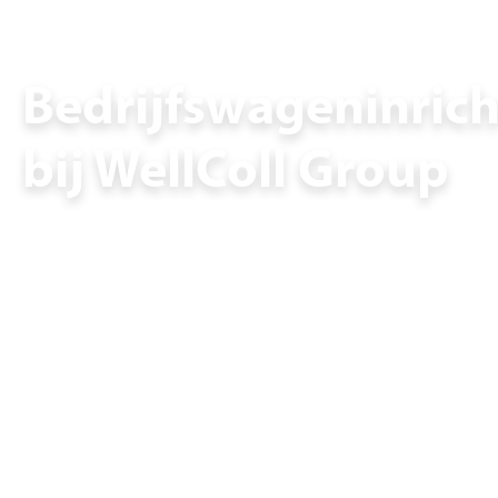
Bedrijfswageninrich
bij WellColl Group