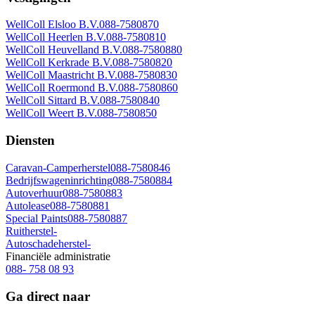
WellColl Elsloo B.V.
088-7580870
WellColl Heerlen B.V.
088-7580810
WellColl Heuvelland B.V.
088-7580880
WellColl Kerkrade B.V.
088-7580820
WellColl Maastricht B.V.
088-7580830
WellColl Roermond B.V.
088-7580860
WellColl Sittard B.V.
088-7580840
WellColl Weert B.V.
088-7580850
Diensten
Caravan-Camperherstel
088-7580846
Bedrijfswageninrichting
088-7580884
Autoverhuur
088-7580883
Autolease
088-7580881
Special Paints
088-7580887
Ruitherstel
-
Autoschadeherstel
-
Financiële administratie
088- 758 08 93
Ga direct naar