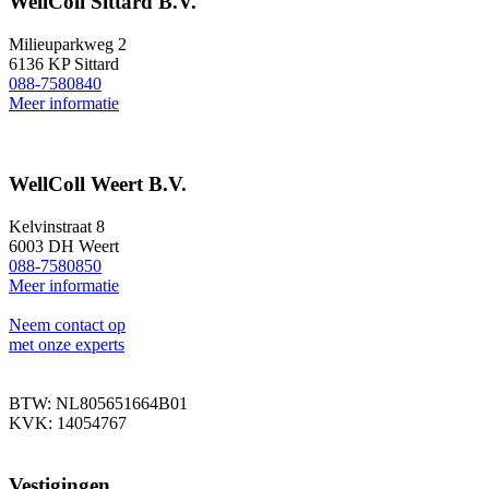
WellColl Sittard B.V.
Milieuparkweg 2
6136 KP Sittard
088-7580840
Meer informatie
WellColl Weert B.V.
Kelvinstraat 8
6003 DH Weert
088-7580850
Meer informatie
Neem contact op
met onze experts
BTW: NL805651664B01
KVK: 14054767
Vestigingen