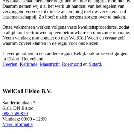
Als lokale schadehersteller begrijpen wij hoe belangrijk mobiliteit is.
Daarom nemen wij u al het werk uit handen: van het regelen van
vervangend vervoer tot directe afstemming met uw verzekeraar of
leasemaatschappij. Zo hoeft u zich nergens zorgen over te maken.
Onze vakmensen werken volgens vaste kwaliteitsprocedures, zodat
u altijd kunt vertrouwen op een betrouwbare en duurzame reparatie.
Neem vandaag nog contact op met WellColl Weert en ervaar zelf
waarom zoveel klanten in de regio voor ons kiezen.
Liever geholpen in een andere regio? Bekijk ook onze vestigingen
in Elsloo, Heuvelland,
Heerlen
,
Kerkrade
,
Maastricht
,
Roermond
en
Sittard
.
WellColl Elsloo B.V.
Sanderboutlaan 7
6181 DN Elsloo
088-7580870
Vandaag: 09:00 - 12:00
Meer informatie