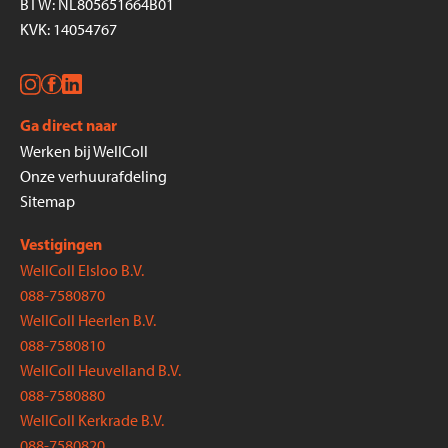
BTW: NL805651664B01
KVK: 14054767
Ga direct naar
Werken bij WellColl
Onze verhuurafdeling
Sitemap
Vestigingen
WellColl Elsloo B.V.
088-7580870
WellColl Heerlen B.V.
088-7580810
WellColl Heuvelland B.V.
088-7580880
WellColl Kerkrade B.V.
088-7580820