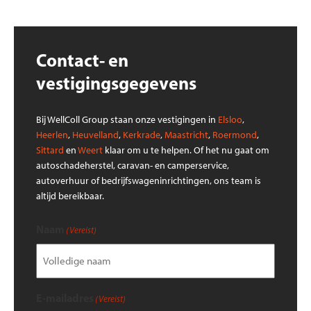
Contact- en
vestigingsgegevens
Bij WellColl Group staan onze vestigingen in
Elsloo
,
Heerlen
,
Heuvelland
,
Kerkrade
,
Maastricht
,
Roermond
,
Sittard
en
Weert
klaar om u te helpen. Of het nu gaat om
autoschadeherstel, caravan- en camperservice,
autoverhuur of bedrijfswageninrichtingen, ons team is
altijd bereikbaar.
Naam
(Vereist)
E-mailadres
(Vereist)