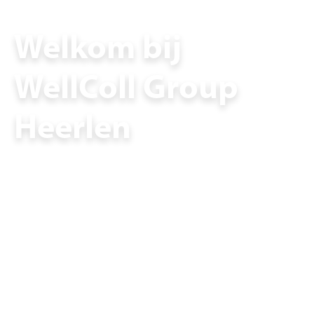
Welkom bij
WellColl Group
Heerlen