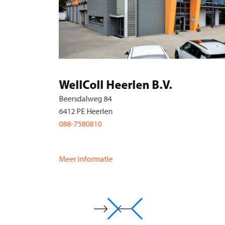
ll Heerlen B.V.
eg 84
eerlen
10
8:00 - 17:30
rmatie