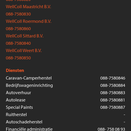
WellColl Maastricht B.V.
088-7580830
WellColl Roermond B.V.
088-7580860
WellColl Sittard B.V.
088-7580840
WellColl Weert B.V.
088-7580850
Diensten
Caravan-Camperherstel
088-7580846
Bedrijfswageninrichting
088-7580884
Autoverhuur
088-7580883
Autolease
088-7580881
Special Paints
088-7580887
Ruitherstel
-
Autoschadeherstel
-
Financiële administratie
088- 758 08 93