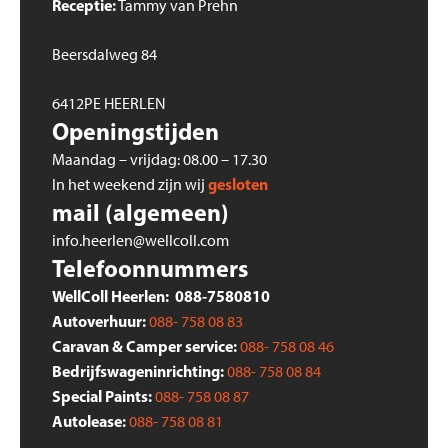
Receptie:
Tammy van Prehn
Beersdalweg 84
6412PE HEERLEN
Openingstijden
Maandag – vrijdag: 08.00 – 17.30
gesloten
In het weekend zijn wij
mail (algemeen)
info.heerlen@wellcoll.com
Telefoonnummers
WellColl Heerlen: 088-7580810
Autoverhuur:
088- 758 08 83
Caravan & Camper service:
088- 758 08 46
Bedrijfswageninrichting:
088- 758 08 84
Special Paints:
088- 758 08 87
Autolease:
088- 758 08 81