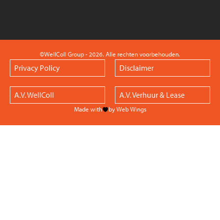
©WellColl Group - 2026. Alle rechten voorbehouden.
Privacy Policy
Disclaimer
A.V. WellColl
A.V. Verhuur & Lease
Made with
by Web Wings