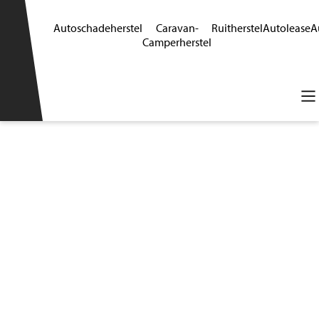
Autoschadeherstel
Caravan-
Ruitherstel
Autolease
A
Camperherstel