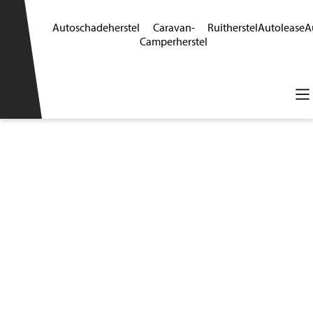
Autoschadeherstel
Caravan-
Ruitherstel
Autolease
A
Camperherstel