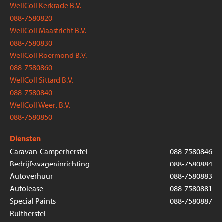
WellColl Kerkrade B.V.
088-7580820
WellColl Maastricht B.V.
088-7580830
WellColl Roermond B.V.
088-7580860
WellColl Sittard B.V.
088-7580840
WellColl Weert B.V.
088-7580850
Diensten
Caravan-Camperherstel
088-7580846
Bedrijfswageninrichting
088-7580884
Autoverhuur
088-7580883
Autolease
088-7580881
Special Paints
088-7580887
Ruitherstel
-