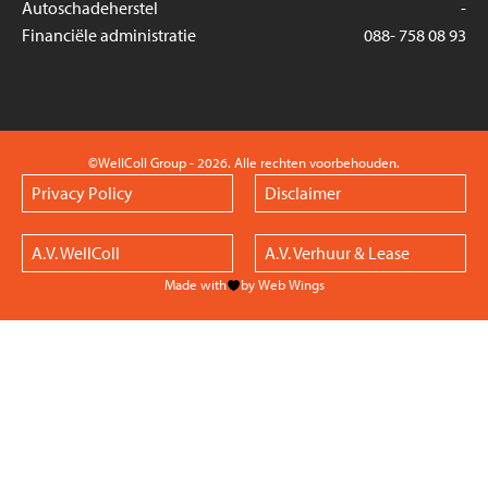
Autoschadeherstel
-
Financiële administratie
088- 758 08 93
©WellColl Group - 2026. Alle rechten voorbehouden.
Privacy Policy
Disclaimer
A.V. WellColl
A.V. Verhuur & Lease
Made with
by Web Wings