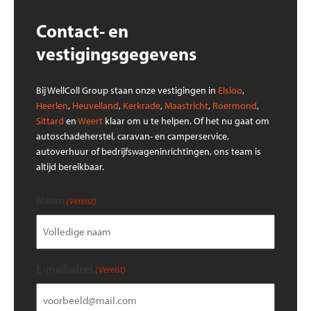
Contact- en
vestigingsgegevens
Bij WellColl Group staan onze vestigingen in
Elsloo
,
Heerlen
,
Heuvelland
,
Kerkrade
,
Maastricht
,
Roermond
,
Sittard
en
Weert
klaar om u te helpen. Of het nu gaat om
autoschadeherstel, caravan- en camperservice,
autoverhuur of bedrijfswageninrichtingen, ons team is
altijd bereikbaar.
Naam
(Vereist)
E-mailadres
(Vereist)