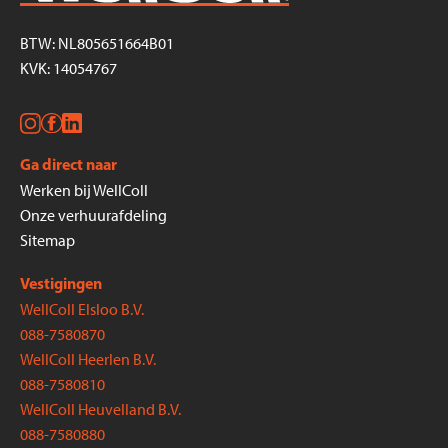
BTW: NL805651664B01
KVK: 14054767
Ga direct naar
Werken bij WellColl
Onze verhuurafdeling
Sitemap
Vestigingen
WellColl Elsloo B.V.
088-7580870
WellColl Heerlen B.V.
088-7580810
WellColl Heuvelland B.V.
088-7580880