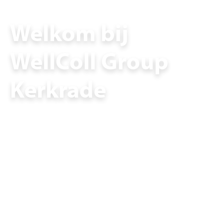
Welkom bij
WellColl Group
Kerkrade