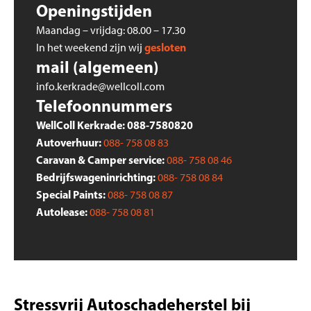
Openingstijden
Maandag – vrijdag: 08.00 – 17.30
gesloten
In het weekend zijn wij
mail (algemeen)
info.kerkrade@wellcoll.com
Telefoonnummers
WellColl Kerkrade: 088-7580820
Autoverhuur:
088- 758 08 83
Caravan & Camper service:
088- 758 08 46
Bedrijfswageninrichting:
088- 758 08 84
Special Paints:
088- 758 08 87
Autolease:
088- 758 08 81
Stressvrij Autoschadeherstel bij