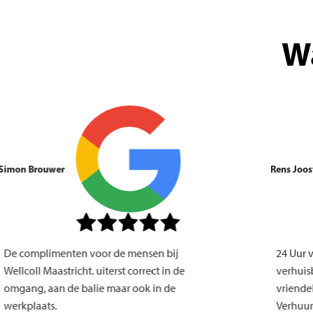
W
Simon Brouwer
Rens
De complimenten voor de mensen bij
24
Wellcoll Maastricht. uiterst correct in de
ver
omgang, aan de balie maar ook in de
vri
werkplaats.
Ver