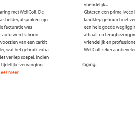
..
vriendelijk...
e ervaring met WellColl. De
Gisteren een prima 
e was helder, afspraken zijn
laadklep gehuurd me
en de facturatie was
een hele goede wegl
ijk. De auto werd schoon
afhaal- en terugbez
 was voorzien van een carkit
vriendelijk en profes
houder, wat het gebruik extra
WellColl zeker aanb
t. Alles verliep soepel. Indien
Vestiging:
 een tijdelijke vervanging
n, zullen wij zeker weer
Lees meer
n van jullie diensten.
 terugbrengen van de auto
 in Elsloo.