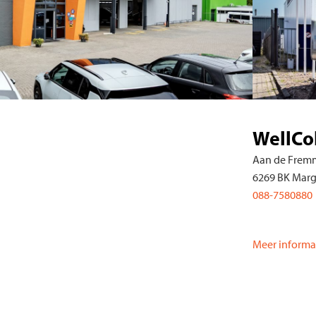
ellColl Heuvelland B.V.
n de Fremme 17
9 BK Margraten
-7580880
daag: 08:00 - 17:30
r informatie