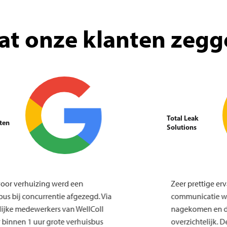
at onze klanten zegg
Total Leak
 Joosten
Solutions
 Uur voor verhuizing werd een
Zeer prettig
huisbus bij concurrentie afgezegd. Via
communicati
endelijke medewerkers van WellColl
nagekomen 
huur binnen 1 uur grote verhuisbus
overzichtel