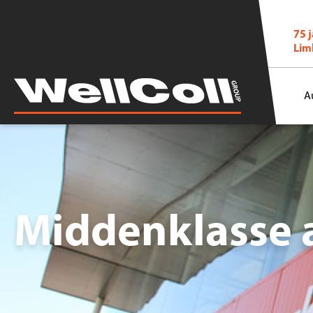
75 
Lim
A
Middenklasse 