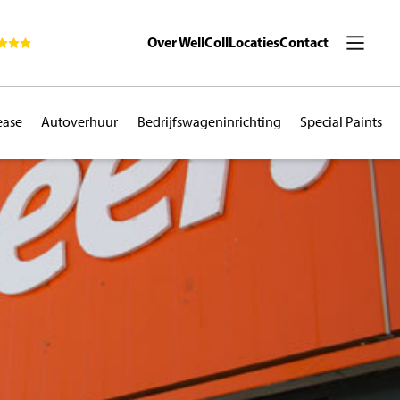
Over WellColl
Locaties
Contact
ease
Autoverhuur
Bedrijfswageninrichting
Special Paints