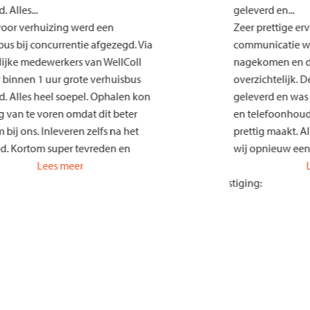
egeld. Alles...
geleverd en.
 Uur voor verhuizing werd een
Zeer prettig
huisbus bij concurrentie afgezegd. Via
communicati
endelijke medewerkers van WellColl
nagekomen 
huur binnen 1 uur grote verhuisbus
overzichtel
egeld. Alles heel soepel. Ophalen kon
geleverd en
fs dag van te voren omdat dit beter
en telefoon
kwam bij ons. Inleveren zelfs na het
prettig maak
ekend. Kortom super tevreden en
wij opnieuw
lichting in bakwagen was perfect.
Lees meer
nodig hebbe
ing:
adklep was ook top.
Vestiging:
gebruikmake
 verbetering kan ik jullie adviseren,
Ophalen en
ats een achteruitrijcamera op de bus.
was mogelijk
nk team WellColl