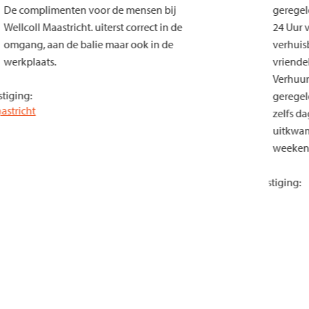
De complimenten voor de mensen bij
ger
Wellcoll Maastricht. uiterst correct in de
24
omgang, aan de balie maar ook in de
ver
werkplaats.
vri
Ver
Vestiging:
ger
Maastricht
zel
uit
we
ver
Vestig
La
Een
pla
Da
Neem contact op