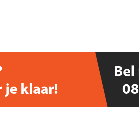
?
Bel
 je klaar!
08