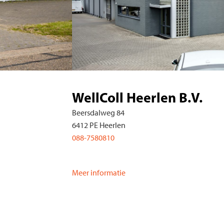
V.
W
Aa
626
088
Van
Mee