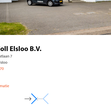
WellColl Heerlen B.
Beersdalweg 84
6412 PE Heerlen
088-7580810
Vandaag: 08:00 - 17:30
Meer informatie