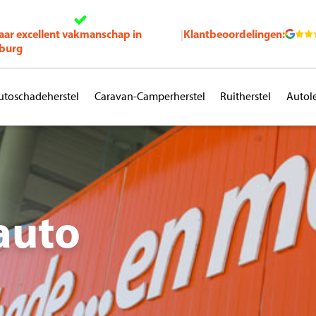
jaar excellent vakmanschap in
Klantbeoordelingen:
|
burg
utoschadeherstel
Caravan-Camperherstel
Ruitherstel
Autol
auto