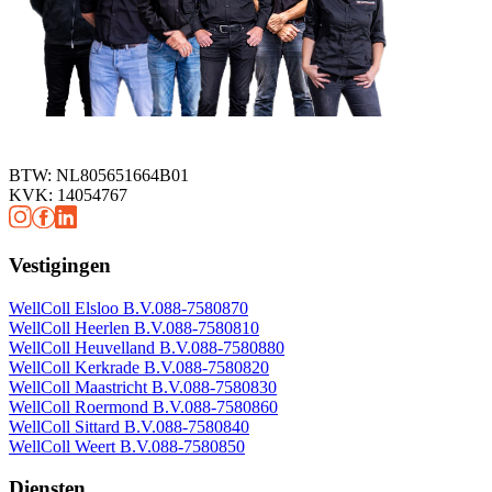
BTW: NL805651664B01
KVK: 14054767
Vestigingen
WellColl Elsloo B.V.
088-7580870
WellColl Heerlen B.V.
088-7580810
WellColl Heuvelland B.V.
088-7580880
WellColl Kerkrade B.V.
088-7580820
WellColl Maastricht B.V.
088-7580830
WellColl Roermond B.V.
088-7580860
WellColl Sittard B.V.
088-7580840
WellColl Weert B.V.
088-7580850
Diensten