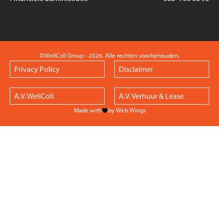
©WellColl Group - 2026. Alle rechten voorbehouden.
Privacy Policy
Disclaimer
A.V. WellColl
A.V. Verhuur & Lease
Made with
by Web Wings