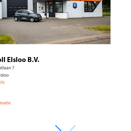
WellColl Heerlen B.V.
Beersdalweg 84
6412 PE Heerlen
088-7580810
Vandaag: 08:00 - 17:30
Meer informatie