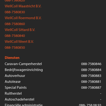
088-7580820
WellColl Maastricht B.V.
088-7580830
WellColl Roermond B.V.
088-7580860
WellColl Sittard B.V.
088-7580840
WellColl Weert B.V.
088-7580850
Diensten
Caravan-Camperherstel
088-7580846
Bedrijfswageninrichting
088-7580884
Autoverhuur
088-7580883
Autolease
088-7580881
Special Paints
088-7580887
Ruitherstel
-
Autoschadeherstel
-
Financiële administratie
088- 758 08 93