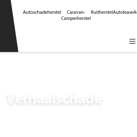
Autoschadeherstel
Caravan-
Ruitherstel
Autolease
A
Camperherstel
Verhaalschade