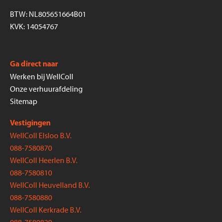
BTW: NL805651664B01
KVK: 14054767
Ga direct naar
Werken bij WellColl
Onze verhuurafdeling
Sitemap
Vestigingen
WellColl Elsloo B.V.
088-7580870
WellColl Heerlen B.V.
088-7580810
WellColl Heuvelland B.V.
088-7580880
WellColl Kerkrade B.V.