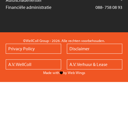
Autoschadeherstel
-
Financiële administratie
088- 758 08 93
©WellColl Group - 2026. Alle rechten voorbehouden.
Privacy Policy
Disclaimer
A.V. WellColl
A.V. Verhuur & Lease
Made with
by Web Wings