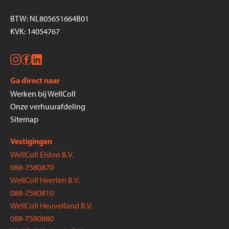
BTW: NL805651664B01
KVK: 14054767
Ga direct naar
Werken bij WellColl
Onze verhuurafdeling
Sitemap
Vestigingen
WellColl Elsloo B.V.
088-7580870
WellColl Heerlen B.V.
088-7580810
WellColl Heuvelland B.V.
088-7580880