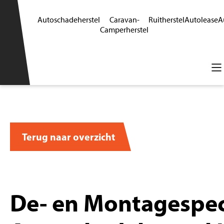
Autoschadeherstel
Caravan-
Ruitherstel
Autolease
A
Camperherstel
Terug naar overzicht
De- en Montagespeci