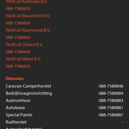
WellColl Kerkrade B.V.
088-7580820
WellColl Maastricht B.V.
088-7580830
WellColl Roermond B.V.
088-7580860
WellColl Sittard B.V.
088-7580840
WellColl Weert B.V.
088-7580850
Diensten
Caravan-Camperherstel
088-7580846
Bedrijfswageninrichting
088-7580884
Autoverhuur
088-7580883
Autolease
088-7580881
Special Paints
088-7580887
Ruitherstel
-