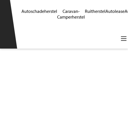
Autoschadeherstel
Caravan-
Ruitherstel
Autolease
A
Camperherstel