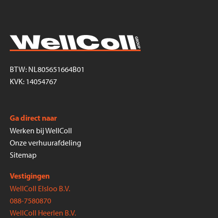
BTW: NL805651664B01
KVK: 14054767
Ga direct naar
Werken bij WellColl
Onze verhuurafdeling
Sitemap
Vestigingen
WellColl Elsloo B.V.
088-7580870
WellColl Heerlen B.V.