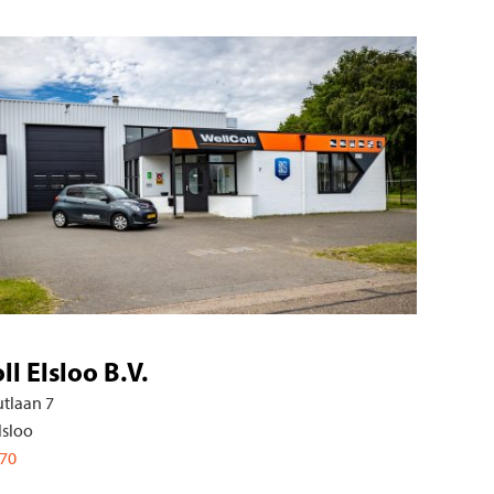
WellColl Heerlen B.V
Beersdalweg 84
6412 PE Heerlen
088-7580810
Meer informatie