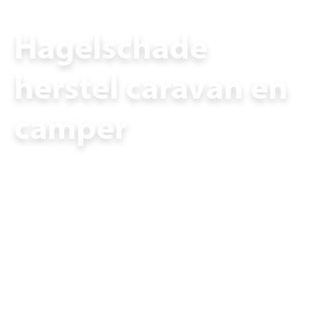
Hagelschade
herstel caravan en
camper