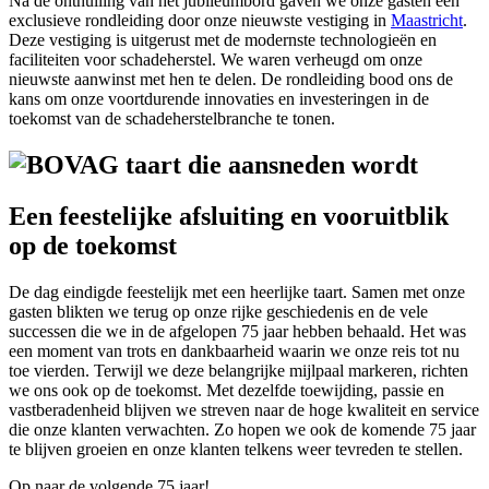
Na de onthulling van het jubileumbord gaven we onze gasten een
exclusieve rondleiding door onze nieuwste vestiging in
Maastricht
.
Deze vestiging is uitgerust met de modernste technologieën en
faciliteiten voor schadeherstel. We waren verheugd om onze
nieuwste aanwinst met hen te delen. De rondleiding bood ons de
kans om onze voortdurende innovaties en investeringen in de
toekomst van de schadeherstelbranche te tonen.
Een feestelijke afsluiting en vooruitblik
op de toekomst
De dag eindigde feestelijk met een heerlijke taart. Samen met onze
gasten blikten we terug op onze rijke geschiedenis en de vele
successen die we in de afgelopen 75 jaar hebben behaald. Het was
een moment van trots en dankbaarheid waarin we onze reis tot nu
toe vierden. Terwijl we deze belangrijke mijlpaal markeren, richten
we ons ook op de toekomst. Met dezelfde toewijding, passie en
vastberadenheid blijven we streven naar de hoge kwaliteit en service
die onze klanten verwachten. Zo hopen we ook de komende 75 jaar
te blijven groeien en onze klanten telkens weer tevreden te stellen.
Op naar de volgende 75 jaar!