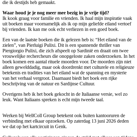
die ik destijds heb gemaakt.
Waar houd je je nog meer mee bezig in je vrije tijd?
Ik kook graag voor familie en vrienden. Ik haal mijn inspiratie vaak
uit boeken maar voornamelijk als ik op mijn geliefde eiland vertoef
bij vrienden. Ik kan me ook echt verliezen in een goed boek.
Een van de laatste boeken die ik gelezen heb is: “Het eiland van de
zielen”, van Pierluigi Pulixi. Dit is een spannende thriller van
Piergiorgio Pulixi, die zich afspeelt op Sardinië en draait om twee
vrouwelijke rechercheurs die onopgeloste zaken onderzoeken. In het
boek komen een aantal rituele moorden voor. De moorden zijn niet
alleen gewelddadig, maar ook doordrenkt met culturele en religieuze
betekenis en tradities van het eiland wat de spanning en mysterie
van het verhaal vergroot. Daarnaast biedt het boek een rijke
beschrijving van de natuur en Sardijnse Cultuur.
Overigens heb ik het boek gekocht in de Italiaanse versie, wel zo
leuk. Want Italiaans spreken is echt mijn tweede taal.
Werken bij WellColl Group betekent ook buiten kantooruren de
verbinding met elkaar opzoeken. Op zaterdag 13 juni 2026 deden
we dat op het kartcircuit in Genk.