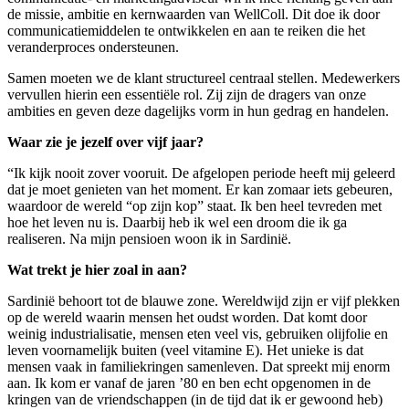
de missie, ambitie en kernwaarden van WellColl. Dit doe ik door
communicatiemiddelen te ontwikkelen en aan te reiken die het
veranderproces ondersteunen.
Samen moeten we de klant structureel centraal stellen. Medewerkers
vervullen hierin een essentiële rol. Zij zijn de dragers van onze
ambities en geven deze dagelijks vorm in hun gedrag en handelen.
Waar zie je jezelf over vijf jaar?
“Ik kijk nooit zover vooruit. De afgelopen periode heeft mij geleerd
dat je moet genieten van het moment. Er kan zomaar iets gebeuren,
waardoor de wereld “op zijn kop” staat. Ik ben heel tevreden met
hoe het leven nu is. Daarbij heb ik wel een droom die ik ga
realiseren. Na mijn pensioen woon ik in Sardinië.
Wat trekt je hier zoal in aan?
Sardinië behoort tot de blauwe zone. Wereldwijd zijn er vijf plekken
op de wereld waarin mensen het oudst worden. Dat komt door
weinig industrialisatie, mensen eten veel vis, gebruiken olijfolie en
leven voornamelijk buiten (veel vitamine E). Het unieke is dat
mensen vaak in familiekringen samenleven. Dat spreekt mij enorm
aan. Ik kom er vanaf de jaren ’80 en ben echt opgenomen in de
kringen van de vriendschappen (in de tijd dat ik er gewoond heb)