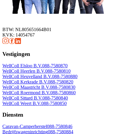
BTW: NL805651664B01
KVK: 14054767
Vestigingen
WellColl Elsloo B.V.
088-7580870
WellColl Heerlen B.V.
088-7580810
WellColl Heuvelland B.V.
088-7580880
WellColl Kerkrade B.V.
088-7580820
WellColl Maastricht B.V.
088-7580830
WellColl Roermond B.V.
088-7580860
WellColl Sittard B.V.
088-7580840
WellColl Weert B.V.
088-7580850
Diensten
Caravan-Camperherstel
088-7580846
Bedrijfswageninrichting
088-7580884