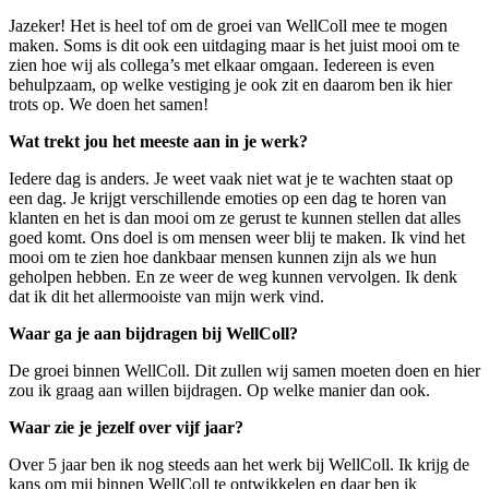
Jazeker! Het is heel tof om de groei van WellColl mee te mogen
maken. Soms is dit ook een uitdaging maar is het juist mooi om te
zien hoe wij als collega’s met elkaar omgaan. Iedereen is even
behulpzaam, op welke vestiging je ook zit en daarom ben ik hier
trots op. We doen het samen!
Wat trekt jou het meeste aan in je werk?
Iedere dag is anders. Je weet vaak niet wat je te wachten staat op
een dag. Je krijgt verschillende emoties op een dag te horen van
klanten en het is dan mooi om ze gerust te kunnen stellen dat alles
goed komt. Ons doel is om mensen weer blij te maken. Ik vind het
mooi om te zien hoe dankbaar mensen kunnen zijn als we hun
geholpen hebben. En ze weer de weg kunnen vervolgen. Ik denk
dat ik dit het allermooiste van mijn werk vind.
Waar ga je aan bijdragen bij WellColl?
De groei binnen WellColl. Dit zullen wij samen moeten doen en hier
zou ik graag aan willen bijdragen. Op welke manier dan ook.
Waar zie je jezelf over vijf jaar?
Over 5 jaar ben ik nog steeds aan het werk bij WellColl. Ik krijg de
kans om mij binnen WellColl te ontwikkelen en daar ben ik