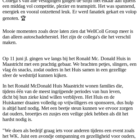
Collega’s van alle vestigingen gingen de strijd met elkaar aan tijdens
een middag vol competitie, plezier en teamspirit. Het was spannend,
energiek en vooral ontzettend leuk. Er werd fanatiek gekart en volop
genoten. 🏆
Mooie momenten zoals deze laten zien dat WellColl Group meer is
dan alleen autoschadeherstel. Het zijn de collega's die het verschil
maken.
Op 11 juni jl. gingen we langs bij het Ronald Mc. Donald Huis in
Maastricht met een prachtig gebaar. We brachten petjes, slingers, een
vlag én snacks, zodat ouders in het Huis samen in een gezellige
sfeer de wedstrijd kunnen kijken.
In het Ronald McDonald Huis Maastricht wonen families die,
tijdens één van de meest ingrijpende periodes van hun leven,
dicht bij hun zieke kind willen verblijven. Het Huis en de
Huiskamer draaien volledig op vrijwilligers en sponsoren, dus hulp
is altijd hard nodig. Met een beetje steun kunnen we ervoor zorgen
dat ouders, broertjes en zusjes een veilige plek hebben als dit het
hardst nodig is.
"We doen als bedrijf graag iets voor anderen tijdens een event zoals
het WK. Juist een avondje ontspanning en gezelligheid voor ouders,