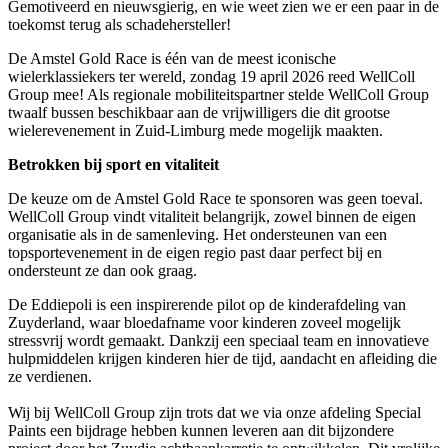
Gemotiveerd en nieuwsgierig, en wie weet zien we er een paar in de
toekomst terug als schadehersteller!
De Amstel Gold Race is één van de meest iconische
wielerklassiekers ter wereld, zondag 19 april 2026 reed WellColl
Group mee! Als regionale mobiliteitspartner stelde WellColl Group
twaalf bussen beschikbaar aan de vrijwilligers die dit grootse
wielerevenement in Zuid-Limburg mede mogelijk maakten.
Betrokken bij sport en vitaliteit
De keuze om de Amstel Gold Race te sponsoren was geen toeval.
WellColl Group vindt vitaliteit belangrijk, zowel binnen de eigen
organisatie als in de samenleving. Het ondersteunen van een
topsportevenement in de eigen regio past daar perfect bij en
ondersteunt ze dan ook graag.
De Eddiepoli is een inspirerende pilot op de kinderafdeling van
Zuyderland, waar bloedafname voor kinderen zoveel mogelijk
stressvrij wordt gemaakt. Dankzij een speciaal team en innovatieve
hulpmiddelen krijgen kinderen hier de tijd, aandacht en afleiding die
ze verdienen.
Wij bij WellColl Group zijn trots dat we via onze afdeling Special
Paints een bijdrage hebben kunnen leveren aan dit bijzondere