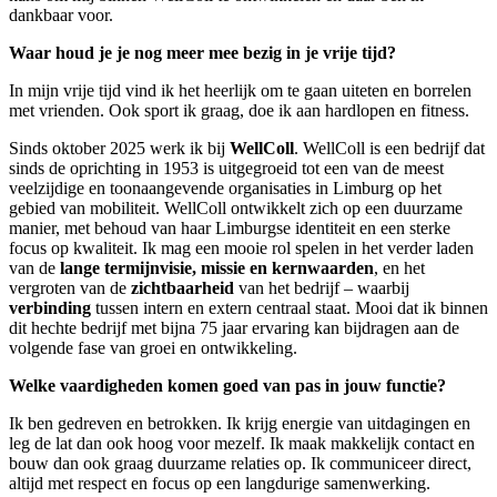
dankbaar voor.
Waar houd je je nog meer mee bezig in je vrije tijd?
In mijn vrije tijd vind ik het heerlijk om te gaan uiteten en borrelen
met vrienden. Ook sport ik graag, doe ik aan hardlopen en fitness.
Sinds oktober 2025 werk ik bij
WellColl
. WellColl is een bedrijf dat
sinds de oprichting in 1953 is uitgegroeid tot een van de meest
veelzijdige en toonaangevende organisaties in Limburg op het
gebied van mobiliteit. WellColl ontwikkelt zich op een duurzame
manier, met behoud van haar Limburgse identiteit en een sterke
focus op kwaliteit. Ik mag een mooie rol spelen in het verder laden
van de
lange termijnvisie, missie en kernwaarden
, en het
vergroten van de
zichtbaarheid
van het bedrijf – waarbij
verbinding
tussen intern en extern centraal staat. Mooi dat ik binnen
dit hechte bedrijf met bijna 75 jaar ervaring kan bijdragen aan de
volgende fase van groei en ontwikkeling.
Welke vaardigheden komen goed van pas in jouw functie?
Ik ben gedreven en betrokken. Ik krijg energie van uitdagingen en
leg de lat dan ook hoog voor mezelf. Ik maak makkelijk contact en
bouw dan ook graag duurzame relaties op. Ik communiceer direct,
altijd met respect en focus op een langdurige samenwerking.