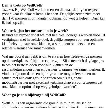
Ben je trots op WellColl?
Jazeker. Bij WellColl werken mensen die waardering en respect
voor elkaar én elkaars kennis hebben. Dagelijks zetten zich meer
dan 170 mensen in om klanten optimaal op weg te helpen. Daar kan
ik trots op zijn.
Wat trekt jou het meeste aan in je werk?
Ik vind het bijzonder dat we met heel veel collega’s werken voor 10
vestigingen met hetzelfde doel: dagelijks zorgen voor een optimale
klantbeleving naar onze klanten, assurantietussenpersonen en
relaties waarmee we samenwerken.
Wat me vooral aantrekt, is om te ervaren hoe gedreven de mensen
op de werkplaats of bij de receptie zijn. Zij zetten zich dagdagelijks
in om het beste te doen voor hun klanten en de
assurantietussenpersonen en partners waarmee we samenwerken. Ik
vind het fijn om daar een bijdrage aan te mogen leveren en me
samen met alle collega’s in te zetten om als regionale
mobiliteitspartner met excellent vakmanschap ervoor te zorgen dat
onze klanten optimaal op weg geholpen worden”.
Waar ga je aan bijdragen bij WellColl?
WellColl is een organisatie die groeit. In mijn rol als senior
communicatie- en marketingadviseur wil ik mee richting geven aan