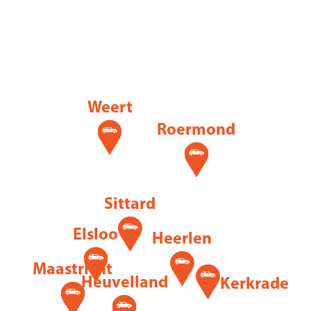
Weert
Roermond
Sittard
Elsloo
Heerlen
Maastricht
Heuvelland
Kerkrade