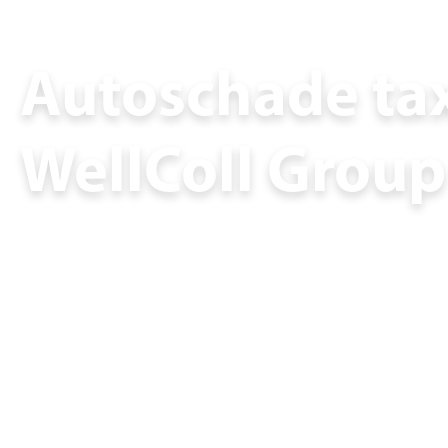
Autoschade tax
WellColl Group