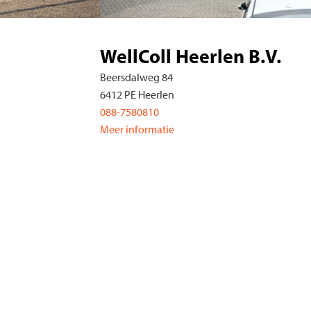
WellColl Heuvella
Aan de Fremme 17
6269 BK Margraten
088-7580880
Meer informatie