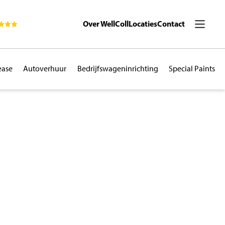
Over WellColl
Locaties
Contact
ease
Autoverhuur
Bedrijfswageninrichting
Special Paints