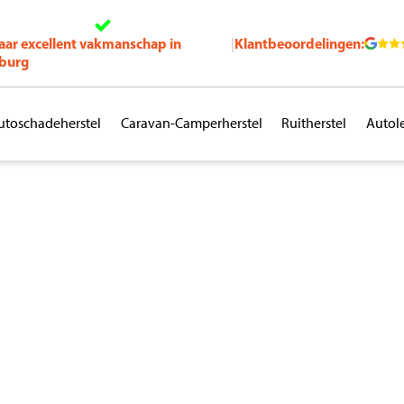
jaar excellent vakmanschap in
Klantbeoordelingen:
|
burg
utoschadeherstel
Caravan-Camperherstel
Ruitherstel
Autol