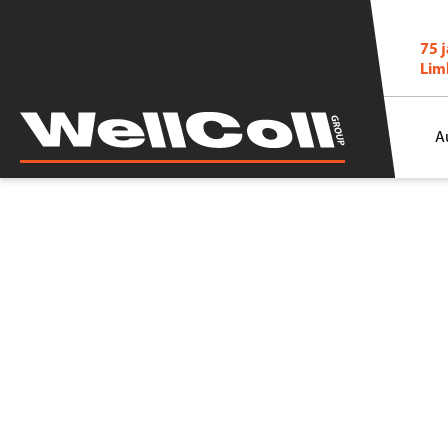
75 
Lim
A