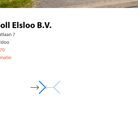
WellColl Heerlen B.V.
Beersdalweg 84
6412 PE Heerlen
088-7580810
Meer informatie